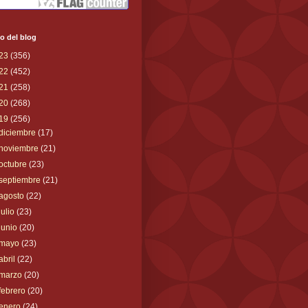
o del blog
23
(356)
22
(452)
21
(258)
20
(268)
19
(256)
diciembre
(17)
noviembre
(21)
octubre
(23)
septiembre
(21)
agosto
(22)
julio
(23)
junio
(20)
mayo
(23)
abril
(22)
marzo
(20)
febrero
(20)
enero
(24)