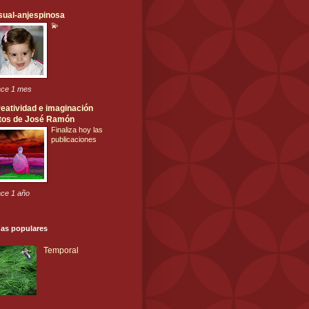
sual-anjespinosa
💫
ce 1 mes
eatividad e imaginación
tos de José Ramón
Finaliza hoy las
publicaciones
ce 1 año
das populares
Temporal