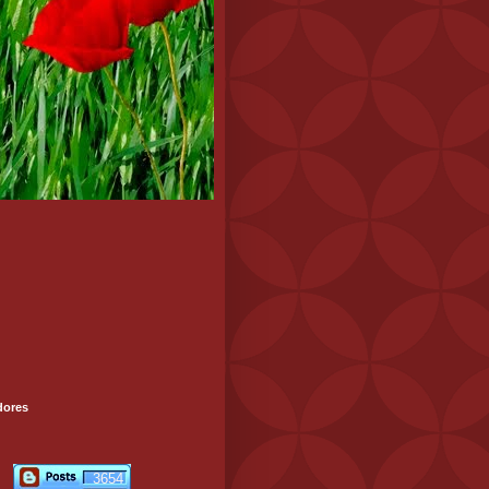
dores
3654