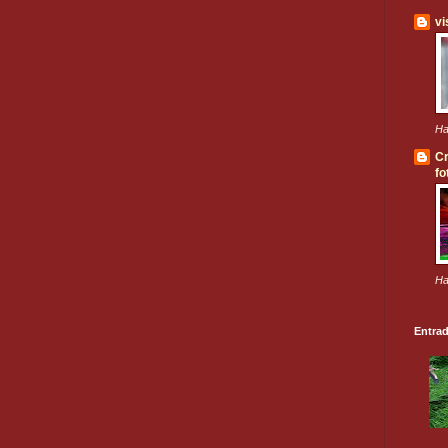
vi
Ha
Cr
fo
Ha
Entra